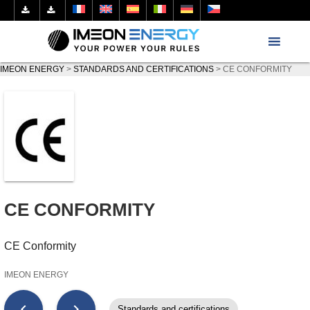
IMEON ENERGY
>
STANDARDS AND CERTIFICATIONS
>
CE CONFORMITY
CE CONFORMITY
CE Conformity
IMEON ENERGY
chevron_left
chevron_right
Standards and certifications