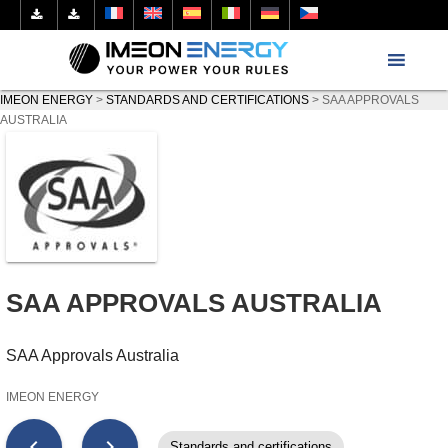
IMEON ENERGY
>
STANDARDS AND CERTIFICATIONS
>
SAA APPROVALS
AUSTRALIA
SAA APPROVALS AUSTRALIA
SAA Approvals Australia
IMEON ENERGY
chevron_left
chevron_right
Standards and certifications